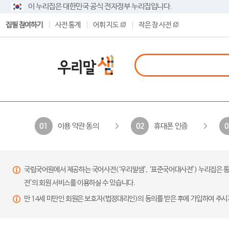
이 누리집은 대한민국 공식 전자정부 누리집입니다.
집필 참여하기
사전 통계
어휘 지도
작은 창 사전
이용 약관 동의
휴대폰 인증
01
02
0
국립국어원에서 제공하는 국어사전(‘우리말샘’, ‘표준국어대사전’) 누리집은 통
전’의 회원 서비스를 이용하실 수 있습니다.
만 14세 미만인 회원은 보호자(법정대리인)의 동의를 받은 후에 가입하여 주시