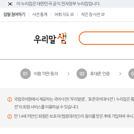
이 누리집은 대한민국 공식 전자정부 누리집입니다.
집필 참여하기
사전 통계
어휘 지도
작은 창 사전
이용 약관 동의
휴대폰 인증
01
02
0
국립국어원에서 제공하는 국어사전(‘우리말샘’, ‘표준국어대사전’) 누리집은 통
전’의 회원 서비스를 이용하실 수 있습니다.
만 14세 미만인 회원은 보호자(법정대리인)의 동의를 받은 후에 가입하여 주시