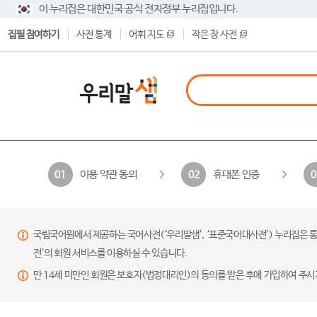
이 누리집은 대한민국 공식 전자정부 누리집입니다.
집필 참여하기
사전 통계
어휘 지도
작은 창 사전
이용 약관 동의
휴대폰 인증
01
02
0
국립국어원에서 제공하는 국어사전(‘우리말샘’, ‘표준국어대사전’) 누리집은 통
전’의 회원 서비스를 이용하실 수 있습니다.
만 14세 미만인 회원은 보호자(법정대리인)의 동의를 받은 후에 가입하여 주시