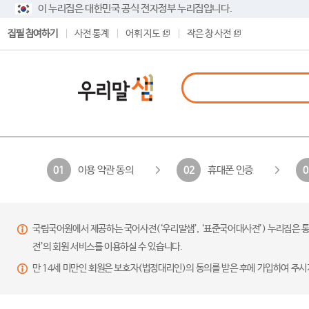
이 누리집은 대한민국 공식 전자정부 누리집입니다.
집필 참여하기
사전 통계
어휘 지도
작은 창 사전
이용 약관 동의
휴대폰 인증
01
02
0
국립국어원에서 제공하는 국어사전(‘우리말샘’, ‘표준국어대사전’) 누리집은 통
전’의 회원 서비스를 이용하실 수 있습니다.
만 14세 미만인 회원은 보호자(법정대리인)의 동의를 받은 후에 가입하여 주시