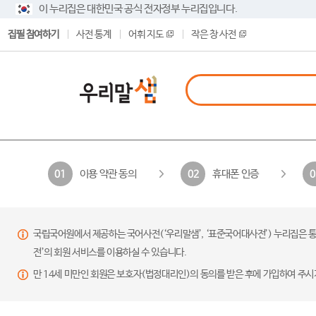
이 누리집은 대한민국 공식 전자정부 누리집입니다.
집필 참여하기
사전 통계
어휘 지도
작은 창 사전
이용 약관 동의
휴대폰 인증
01
02
0
국립국어원에서 제공하는 국어사전(‘우리말샘’, ‘표준국어대사전’) 누리집은 통
전’의 회원 서비스를 이용하실 수 있습니다.
만 14세 미만인 회원은 보호자(법정대리인)의 동의를 받은 후에 가입하여 주시