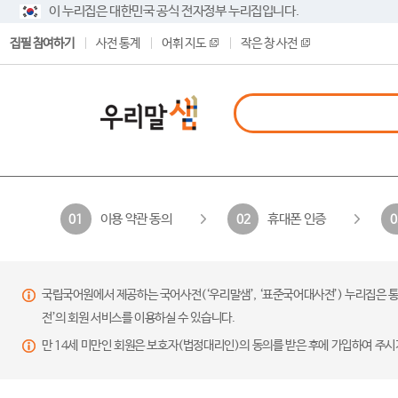
이 누리집은 대한민국 공식 전자정부 누리집입니다.
집필 참여하기
사전 통계
어휘 지도
작은 창 사전
이용 약관 동의
휴대폰 인증
01
02
0
국립국어원에서 제공하는 국어사전(‘우리말샘’, ‘표준국어대사전’) 누리집은 통
전’의 회원 서비스를 이용하실 수 있습니다.
만 14세 미만인 회원은 보호자(법정대리인)의 동의를 받은 후에 가입하여 주시