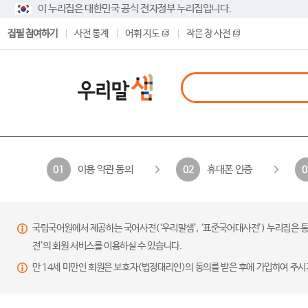
이 누리집은 대한민국 공식 전자정부 누리집입니다.
집필 참여하기
사전 통계
어휘 지도
작은 창 사전
이용 약관 동의
휴대폰 인증
01
02
0
국립국어원에서 제공하는 국어사전(‘우리말샘’, ‘표준국어대사전’) 누리집은 통
전’의 회원 서비스를 이용하실 수 있습니다.
만 14세 미만인 회원은 보호자(법정대리인)의 동의를 받은 후에 가입하여 주시