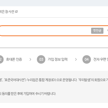
작은 창 사전
옛한글
휴대폰 인증
가입 정보 입력
전자 우편 
2
03
04
 ‘표준국어대사전’) 누리집은 통합 계정(ID)으로 운영됩니다. ‘우리말샘’의 회원으로 
의 동의를 받은 후에 가입하여 주시기 바랍니다.