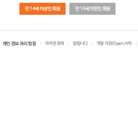
만 14세 이상인 회원
만 14세 미만인 회원
개인 정보 처리 방침
저작권 정책
알립니다
개발 지원(Open API)