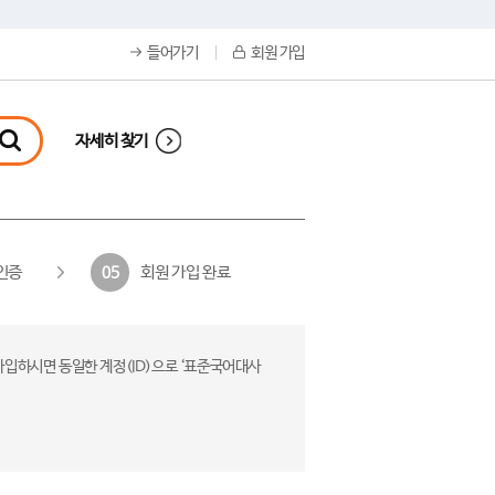
들어가기
회원 가입
자세히 찾기
인증
회원 가입 완료
05
가입하시면 동일한 계정(ID)으로 ‘표준국어대사