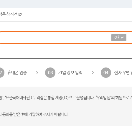
작은 창 사전
옛한글
휴대폰 인증
가입 정보 입력
전자 우편 
2
03
04
 ‘표준국어대사전’) 누리집은 통합 계정(ID)으로 운영됩니다. ‘우리말샘’의 회원으로 
의 동의를 받은 후에 가입하여 주시기 바랍니다.