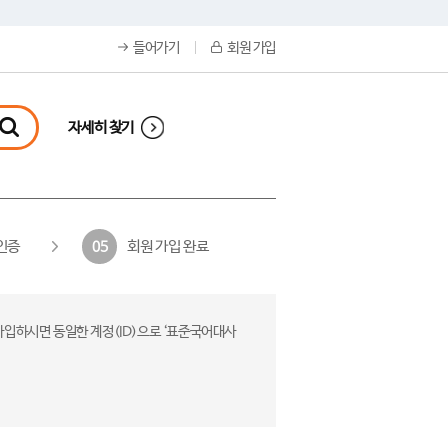
들어가기
회원 가입
자세히 찾기
인증
회원 가입 완료
05
가입하시면 동일한 계정(ID)으로 ‘표준국어대사