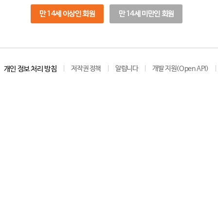
만 14세 이상인 회원
만 14세 미만인 회원
개인 정보 처리 방침
저작권 정책
알립니다
개발 지원(Open API)