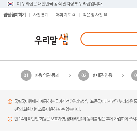
이 누리집은 대한민국 공식 전자정부 누리집입니다.
집필 참여하기
사전 통계
어휘 지도
작은 창 사전
이용 약관 동의
휴대폰 인증
01
02
0
국립국어원에서 제공하는 국어사전(‘우리말샘’, ‘표준국어대사전’) 누리집은 통
전’의 회원 서비스를 이용하실 수 있습니다.
만 14세 미만인 회원은 보호자(법정대리인)의 동의를 받은 후에 가입하여 주시