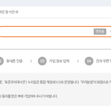
작은 창 사전
옛한글
휴대폰 인증
가입 정보 입력
전자 우편 
2
03
04
 ‘표준국어대사전’) 누리집은 통합 계정(ID)으로 운영됩니다. ‘우리말샘’의 회원으로 
의 동의를 받은 후에 가입하여 주시기 바랍니다.