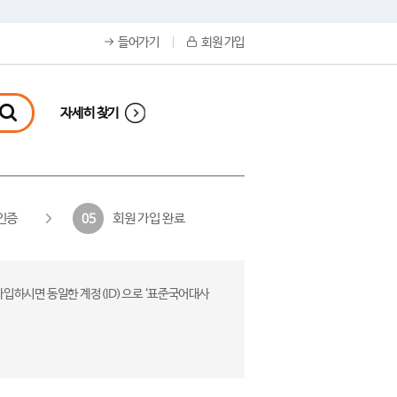
들어가기
회원 가입
자세히 찾기
인증
회원 가입 완료
05
가입하시면 동일한 계정(ID)으로 ‘표준국어대사