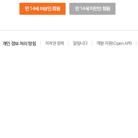
만 14세 이상인 회원
만 14세 미만인 회원
개인 정보 처리 방침
저작권 정책
알립니다
개발 지원(Open API)