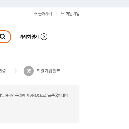
들어가기
회원 가입
자세히 찾기
인증
회원 가입 완료
05
가입하시면 동일한 계정(ID)으로 ‘표준국어대사