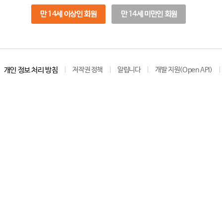
만 14세 이상인 회원
만 14세 미만인 회원
개인 정보 처리 방침
저작권 정책
알립니다
개발 지원(Open API)