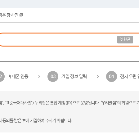
작은 창 사전
옛한글
휴대폰 인증
가입 정보 입력
전자 우편 
2
03
04
 ‘표준국어대사전’) 누리집은 통합 계정(ID)으로 운영됩니다. ‘우리말샘’의 회원으로 
의 동의를 받은 후에 가입하여 주시기 바랍니다.