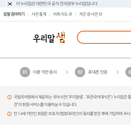
이 누리집은 대한민국 공식 전자정부 누리집입니다.
집필 참여하기
사전 통계
어휘 지도
작은 창 사전
이용 약관 동의
휴대폰 인증
01
02
0
국립국어원에서 제공하는 국어사전(‘우리말샘’, ‘표준국어대사전’) 누리집은 통
전’의 회원 서비스를 이용하실 수 있습니다.
만 14세 미만인 회원은 보호자(법정대리인)의 동의를 받은 후에 가입하여 주시