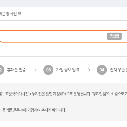
작은 창 사전
옛한글
휴대폰 인증
가입 정보 입력
전자 우편 
2
03
04
 ‘표준국어대사전’) 누리집은 통합 계정(ID)으로 운영됩니다. ‘우리말샘’의 회원으로 
의 동의를 받은 후에 가입하여 주시기 바랍니다.