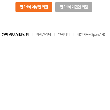
만 14세 이상인 회원
만 14세 미만인 회원
개인 정보 처리 방침
저작권 정책
알립니다
개발 지원(Open API)