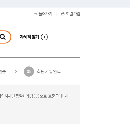
들어가기
회원 가입
자세히 찾기
인증
회원 가입 완료
05
가입하시면 동일한 계정(ID)으로 ‘표준국어대사