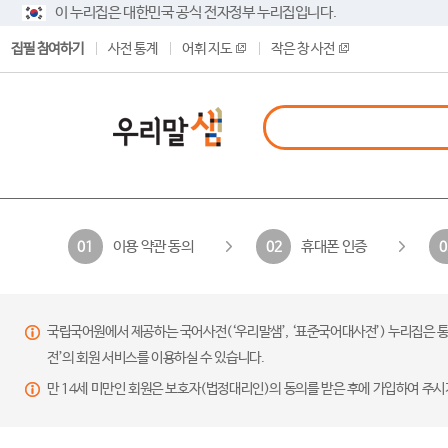
이 누리집은 대한민국 공식 전자정부 누리집입니다.
집필 참여하기
사전 통계
어휘 지도
작은 창 사전
이용 약관 동의
휴대폰 인증
01
02
0
국립국어원에서 제공하는 국어사전(‘우리말샘’, ‘표준국어대사전’) 누리집은 통
전’의 회원 서비스를 이용하실 수 있습니다.
만 14세 미만인 회원은 보호자(법정대리인)의 동의를 받은 후에 가입하여 주시