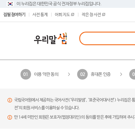
이 누리집은 대한민국 공식 전자정부 누리집입니다.
집필 참여하기
사전 통계
어휘 지도
작은 창 사전
이용 약관 동의
휴대폰 인증
01
02
0
국립국어원에서 제공하는 국어사전(‘우리말샘’, ‘표준국어대사전’) 누리집은 통
전’의 회원 서비스를 이용하실 수 있습니다.
만 14세 미만인 회원은 보호자(법정대리인)의 동의를 받은 후에 가입하여 주시