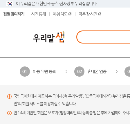
이 누리집은 대한민국 공식 전자정부 누리집입니다.
집필 참여하기
사전 통계
어휘 지도
작은 창 사전
이용 약관 동의
휴대폰 인증
01
02
0
국립국어원에서 제공하는 국어사전(‘우리말샘’, ‘표준국어대사전’) 누리집은 통
전’의 회원 서비스를 이용하실 수 있습니다.
만 14세 미만인 회원은 보호자(법정대리인)의 동의를 받은 후에 가입하여 주시