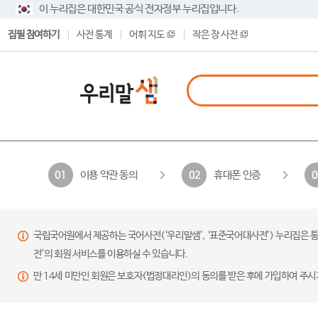
이 누리집은 대한민국 공식 전자정부 누리집입니다.
집필 참여하기
사전 통계
어휘 지도
작은 창 사전
이용 약관 동의
휴대폰 인증
01
02
0
국립국어원에서 제공하는 국어사전(‘우리말샘’, ‘표준국어대사전’) 누리집은 통
전’의 회원 서비스를 이용하실 수 있습니다.
만 14세 미만인 회원은 보호자(법정대리인)의 동의를 받은 후에 가입하여 주시