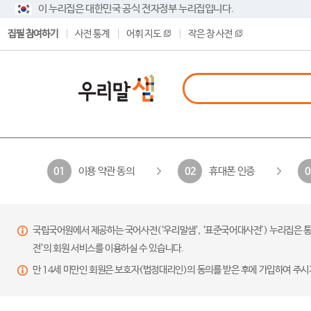
이 누리집은 대한민국 공식 전자정부 누리집입니다.
집필 참여하기
사전 통계
어휘 지도
작은 창 사전
이용 약관 동의
휴대폰 인증
01
02
0
국립국어원에서 제공하는 국어사전(‘우리말샘’, ‘표준국어대사전’) 누리집은 통
전’의 회원 서비스를 이용하실 수 있습니다.
만 14세 미만인 회원은 보호자(법정대리인)의 동의를 받은 후에 가입하여 주시