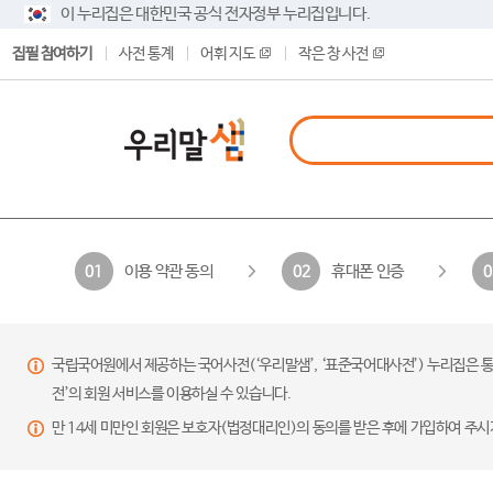
이 누리집은 대한민국 공식 전자정부 누리집입니다.
집필 참여하기
사전 통계
어휘 지도
작은 창 사전
이용 약관 동의
휴대폰 인증
01
02
0
국립국어원에서 제공하는 국어사전(‘우리말샘’, ‘표준국어대사전’) 누리집은 통
전’의 회원 서비스를 이용하실 수 있습니다.
만 14세 미만인 회원은 보호자(법정대리인)의 동의를 받은 후에 가입하여 주시