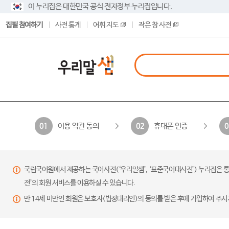
이 누리집은 대한민국 공식 전자정부 누리집입니다.
집필 참여하기
사전 통계
어휘 지도
작은 창 사전
이용 약관 동의
휴대폰 인증
01
02
0
국립국어원에서 제공하는 국어사전(‘우리말샘’, ‘표준국어대사전’) 누리집은 통
전’의 회원 서비스를 이용하실 수 있습니다.
만 14세 미만인 회원은 보호자(법정대리인)의 동의를 받은 후에 가입하여 주시