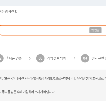
작은 창 사전
옛한글
휴대폰 인증
가입 정보 입력
전자 우편 
2
03
04
 ‘표준국어대사전’) 누리집은 통합 계정(ID)으로 운영됩니다. ‘우리말샘’의 회원으로 
의 동의를 받은 후에 가입하여 주시기 바랍니다.