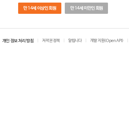
만 14세 이상인 회원
만 14세 미만인 회원
개인 정보 처리 방침
저작권 정책
알립니다
개발 지원(Open API)