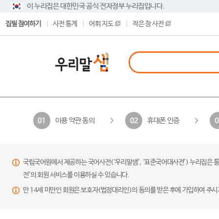
이 누리집은 대한민국 공식 전자정부 누리집입니다.
집필 참여하기
사전 통계
어휘 지도
작은 창 사전
이용 약관 동의
휴대폰 인증
01
02
0
국립국어원에서 제공하는 국어사전(‘우리말샘’, ‘표준국어대사전’) 누리집은 통
전’의 회원 서비스를 이용하실 수 있습니다.
만 14세 미만인 회원은 보호자(법정대리인)의 동의를 받은 후에 가입하여 주시