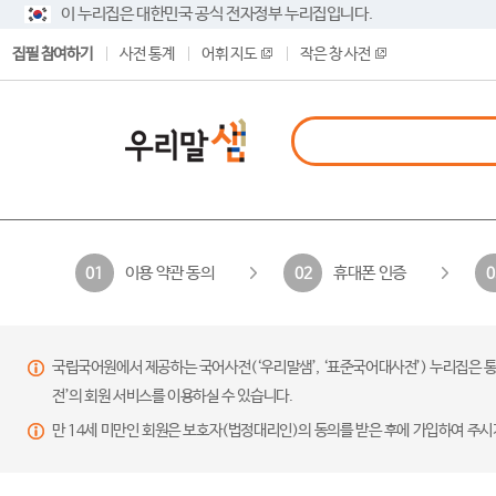
이 누리집은 대한민국 공식 전자정부 누리집입니다.
집필 참여하기
사전 통계
어휘 지도
작은 창 사전
이용 약관 동의
휴대폰 인증
01
02
0
국립국어원에서 제공하는 국어사전(‘우리말샘’, ‘표준국어대사전’) 누리집은 통
전’의 회원 서비스를 이용하실 수 있습니다.
만 14세 미만인 회원은 보호자(법정대리인)의 동의를 받은 후에 가입하여 주시