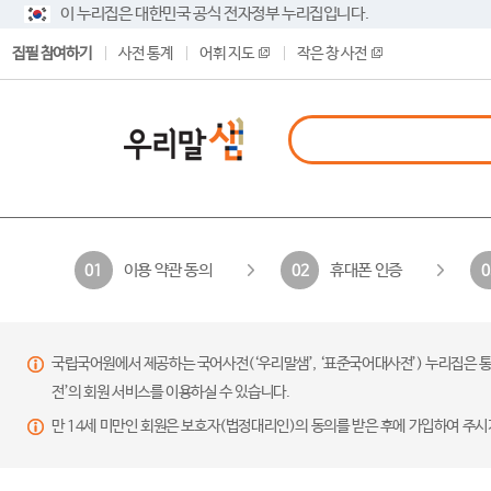
이 누리집은 대한민국 공식 전자정부 누리집입니다.
집필 참여하기
사전 통계
어휘 지도
작은 창 사전
이용 약관 동의
휴대폰 인증
01
02
0
국립국어원에서 제공하는 국어사전(‘우리말샘’, ‘표준국어대사전’) 누리집은 통
전’의 회원 서비스를 이용하실 수 있습니다.
만 14세 미만인 회원은 보호자(법정대리인)의 동의를 받은 후에 가입하여 주시