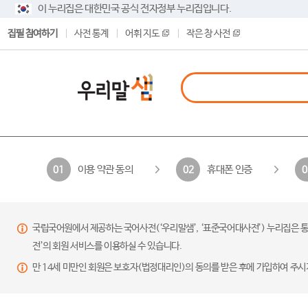
이 누리집은 대한민국 공식 전자정부 누리집입니다.
집필 참여하기
사전 통계
어휘 지도
작은 창 사전
이용 약관 동의
휴대폰 인증
01
02
0
국립국어원에서 제공하는 국어사전(‘우리말샘’, ‘표준국어대사전’) 누리집은 통
전’의 회원 서비스를 이용하실 수 있습니다.
만 14세 미만인 회원은 보호자(법정대리인)의 동의를 받은 후에 가입하여 주시