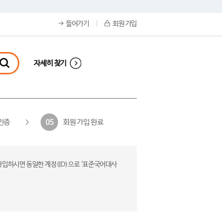
들어가기
회원 가입
자세히 찾기
인증
회원 가입 완료
05
가입하시면 동일한 계정(ID)으로 ‘표준국어대사