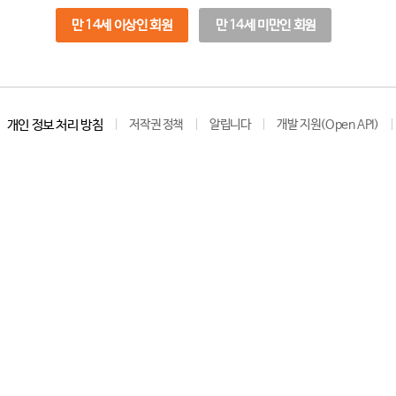
만 14세 이상인 회원
만 14세 미만인 회원
개인 정보 처리 방침
저작권 정책
알립니다
개발 지원(Open API)