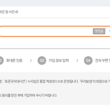
작은 창 사전
옛한글
휴대폰 인증
가입 정보 입력
전자 우편 
2
03
04
 ‘표준국어대사전’) 누리집은 통합 계정(ID)으로 운영됩니다. ‘우리말샘’의 회원으로 
의 동의를 받은 후에 가입하여 주시기 바랍니다.