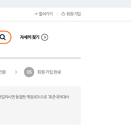
들어가기
회원 가입
자세히 찾기
인증
회원 가입 완료
05
가입하시면 동일한 계정(ID)으로 ‘표준국어대사