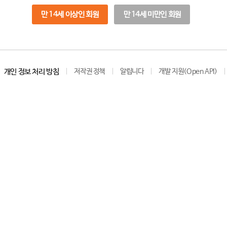
만 14세 이상인 회원
만 14세 미만인 회원
개인 정보 처리 방침
저작권 정책
알립니다
개발 지원(Open API)