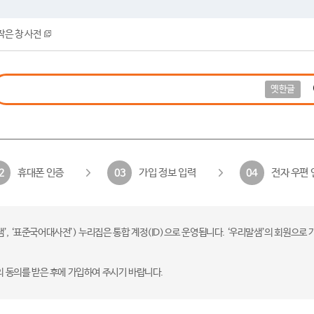
작은 창 사전
옛한글
휴대폰 인증
가입 정보 입력
전자 우편 
2
03
04
 ‘표준국어대사전’) 누리집은 통합 계정(ID)으로 운영됩니다. ‘우리말샘’의 회원으로 
의 동의를 받은 후에 가입하여 주시기 바랍니다.