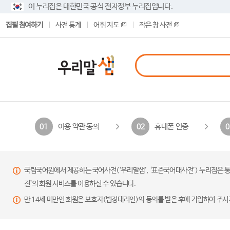
이 누리집은 대한민국 공식 전자정부 누리집입니다.
집필 참여하기
사전 통계
어휘 지도
작은 창 사전
이용 약관 동의
휴대폰 인증
01
02
0
국립국어원에서 제공하는 국어사전(‘우리말샘’, ‘표준국어대사전’) 누리집은 통
전’의 회원 서비스를 이용하실 수 있습니다.
만 14세 미만인 회원은 보호자(법정대리인)의 동의를 받은 후에 가입하여 주시