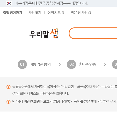
이 누리집은 대한민국 공식 전자정부 누리집입니다.
집필 참여하기
사전 통계
어휘 지도
작은 창 사전
이용 약관 동의
휴대폰 인증
01
02
0
국립국어원에서 제공하는 국어사전(‘우리말샘’, ‘표준국어대사전’) 누리집은 통
전’의 회원 서비스를 이용하실 수 있습니다.
만 14세 미만인 회원은 보호자(법정대리인)의 동의를 받은 후에 가입하여 주시