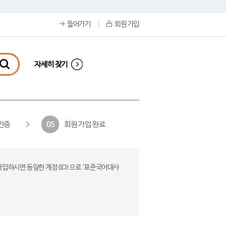
들어가기
회원 가입
자세히 찾기
인증
회원 가입 완료
05
가입하시면 동일한 계정(ID)으로 ‘표준국어대사