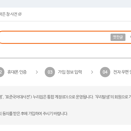
작은 창 사전
옛한글
휴대폰 인증
가입 정보 입력
전자 우편 
2
03
04
 ‘표준국어대사전’) 누리집은 통합 계정(ID)으로 운영됩니다. ‘우리말샘’의 회원으로 
의 동의를 받은 후에 가입하여 주시기 바랍니다.