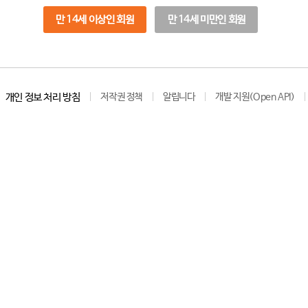
만 14세 이상인 회원
만 14세 미만인 회원
개인 정보 처리 방침
저작권 정책
알립니다
개발 지원(Open API)