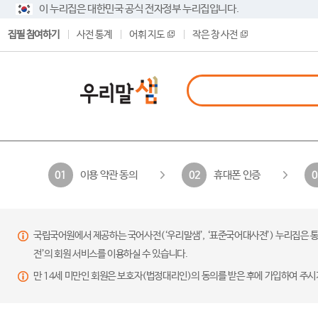
이 누리집은 대한민국 공식 전자정부 누리집입니다.
집필 참여하기
사전 통계
어휘 지도
작은 창 사전
이용 약관 동의
휴대폰 인증
01
02
0
국립국어원에서 제공하는 국어사전(‘우리말샘’, ‘표준국어대사전’) 누리집은 통
전’의 회원 서비스를 이용하실 수 있습니다.
만 14세 미만인 회원은 보호자(법정대리인)의 동의를 받은 후에 가입하여 주시