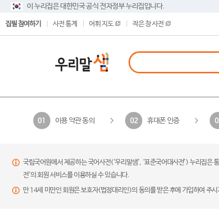
이 누리집은 대한민국 공식 전자정부 누리집입니다.
집필 참여하기
사전 통계
어휘 지도
작은 창 사전
이용 약관 동의
휴대폰 인증
01
02
0
국립국어원에서 제공하는 국어사전(‘우리말샘’, ‘표준국어대사전’) 누리집은 통
전’의 회원 서비스를 이용하실 수 있습니다.
만 14세 미만인 회원은 보호자(법정대리인)의 동의를 받은 후에 가입하여 주시