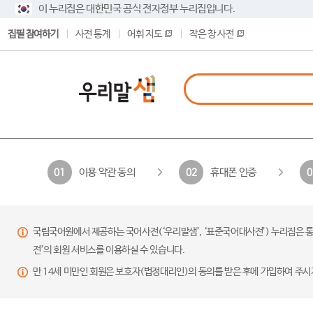
이 누리집은 대한민국 공식 전자정부 누리집입니다.
집필 참여하기
사전 통계
어휘 지도
작은 창 사전
이용 약관 동의
휴대폰 인증
01
02
0
국립국어원에서 제공하는 국어사전(‘우리말샘’, ‘표준국어대사전’) 누리집은 통
전’의 회원 서비스를 이용하실 수 있습니다.
만 14세 미만인 회원은 보호자(법정대리인)의 동의를 받은 후에 가입하여 주시