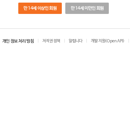
만 14세 이상인 회원
만 14세 미만인 회원
개인 정보 처리 방침
저작권 정책
알립니다
개발 지원(Open API)