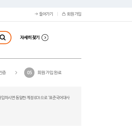
들어가기
회원 가입
자세히 찾기
인증
회원 가입 완료
05
가입하시면 동일한 계정(ID)으로 ‘표준국어대사