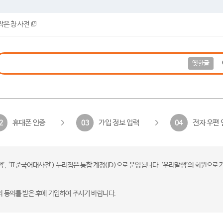
작은 창 사전
옛한글
휴대폰 인증
가입 정보 입력
전자 우편 
2
03
04
 ‘표준국어대사전’) 누리집은 통합 계정(ID)으로 운영됩니다. ‘우리말샘’의 회원으로 
의 동의를 받은 후에 가입하여 주시기 바랍니다.