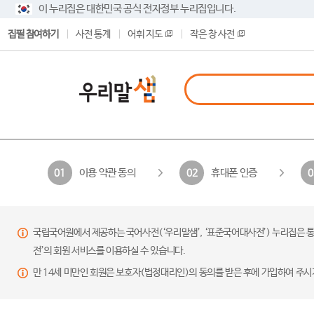
이 누리집은 대한민국 공식 전자정부 누리집입니다.
집필 참여하기
사전 통계
어휘 지도
작은 창 사전
이용 약관 동의
휴대폰 인증
01
02
0
국립국어원에서 제공하는 국어사전(‘우리말샘’, ‘표준국어대사전’) 누리집은 통
전’의 회원 서비스를 이용하실 수 있습니다.
만 14세 미만인 회원은 보호자(법정대리인)의 동의를 받은 후에 가입하여 주시