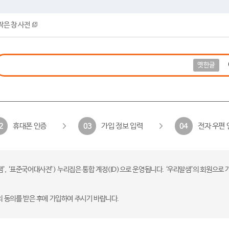
작은 창 사전
옛한글
휴대폰 인증
가입 정보 입력
전자 우편 
2
03
04
 ‘표준국어대사전’) 누리집은 통합 계정(ID)으로 운영됩니다. ‘우리말샘’의 회원으로 
의 동의를 받은 후에 가입하여 주시기 바랍니다.