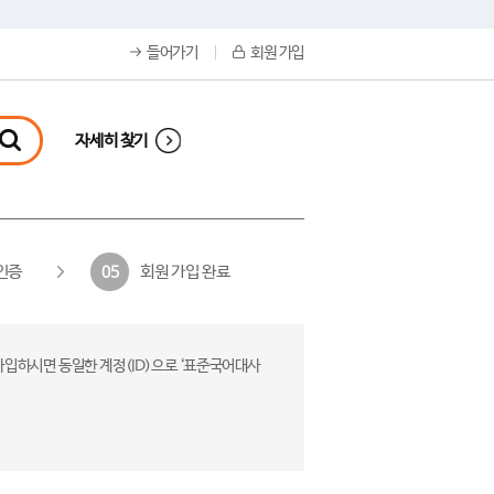
들어가기
회원 가입
자세히 찾기
인증
회원 가입 완료
05
가입하시면 동일한 계정(ID)으로 ‘표준국어대사