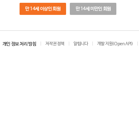
만 14세 이상인 회원
만 14세 미만인 회원
개인 정보 처리 방침
저작권 정책
알립니다
개발 지원(Open API)