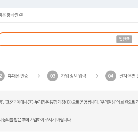
작은 창 사전
옛한글
휴대폰 인증
가입 정보 입력
전자 우편 
2
03
04
 ‘표준국어대사전’) 누리집은 통합 계정(ID)으로 운영됩니다. ‘우리말샘’의 회원으로 
의 동의를 받은 후에 가입하여 주시기 바랍니다.