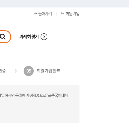
들어가기
회원 가입
자세히 찾기
인증
회원 가입 완료
05
가입하시면 동일한 계정(ID)으로 ‘표준국어대사