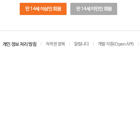
만 14세 이상인 회원
만 14세 미만인 회원
개인 정보 처리 방침
저작권 정책
알립니다
개발 지원(Open API)