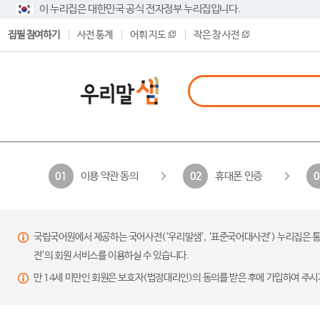
이 누리집은 대한민국 공식 전자정부 누리집입니다.
집필 참여하기
사전 통계
어휘 지도
작은 창 사전
이용 약관 동의
휴대폰 인증
01
02
0
국립국어원에서 제공하는 국어사전(‘우리말샘’, ‘표준국어대사전’) 누리집은 통
전’의 회원 서비스를 이용하실 수 있습니다.
만 14세 미만인 회원은 보호자(법정대리인)의 동의를 받은 후에 가입하여 주시