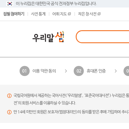
이 누리집은 대한민국 공식 전자정부 누리집입니다.
집필 참여하기
사전 통계
어휘 지도
작은 창 사전
이용 약관 동의
휴대폰 인증
01
02
0
국립국어원에서 제공하는 국어사전(‘우리말샘’, ‘표준국어대사전’) 누리집은 통
전’의 회원 서비스를 이용하실 수 있습니다.
만 14세 미만인 회원은 보호자(법정대리인)의 동의를 받은 후에 가입하여 주시