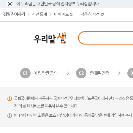
이 누리집은 대한민국 공식 전자정부 누리집입니다.
집필 참여하기
사전 통계
어휘 지도
작은 창 사전
이용 약관 동의
휴대폰 인증
01
02
0
국립국어원에서 제공하는 국어사전(‘우리말샘’, ‘표준국어대사전’) 누리집은 통
전’의 회원 서비스를 이용하실 수 있습니다.
만 14세 미만인 회원은 보호자(법정대리인)의 동의를 받은 후에 가입하여 주시