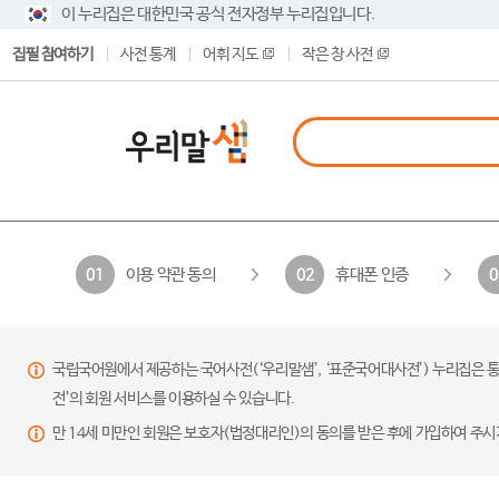
이 누리집은 대한민국 공식 전자정부 누리집입니다.
집필 참여하기
사전 통계
어휘 지도
작은 창 사전
이용 약관 동의
휴대폰 인증
01
02
0
국립국어원에서 제공하는 국어사전(‘우리말샘’, ‘표준국어대사전’) 누리집은 통
전’의 회원 서비스를 이용하실 수 있습니다.
만 14세 미만인 회원은 보호자(법정대리인)의 동의를 받은 후에 가입하여 주시