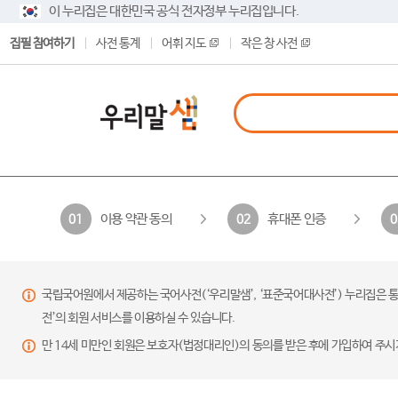
이 누리집은 대한민국 공식 전자정부 누리집입니다.
집필 참여하기
사전 통계
어휘 지도
작은 창 사전
이용 약관 동의
휴대폰 인증
01
02
0
국립국어원에서 제공하는 국어사전(‘우리말샘’, ‘표준국어대사전’) 누리집은 통
전’의 회원 서비스를 이용하실 수 있습니다.
만 14세 미만인 회원은 보호자(법정대리인)의 동의를 받은 후에 가입하여 주시