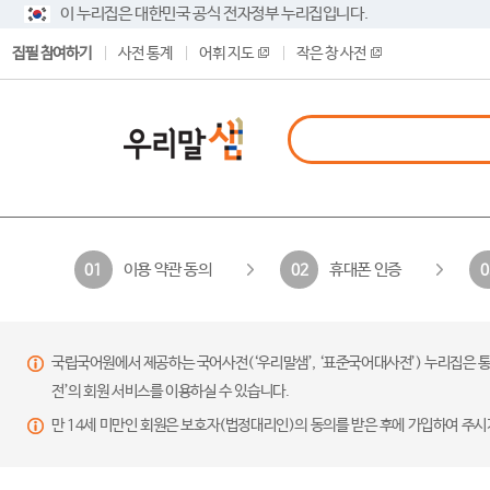
이 누리집은 대한민국 공식 전자정부 누리집입니다.
집필 참여하기
사전 통계
어휘 지도
작은 창 사전
이용 약관 동의
휴대폰 인증
01
02
0
국립국어원에서 제공하는 국어사전(‘우리말샘’, ‘표준국어대사전’) 누리집은 통
전’의 회원 서비스를 이용하실 수 있습니다.
만 14세 미만인 회원은 보호자(법정대리인)의 동의를 받은 후에 가입하여 주시