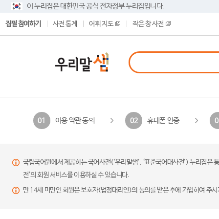
이 누리집은 대한민국 공식 전자정부 누리집입니다.
집필 참여하기
사전 통계
어휘 지도
작은 창 사전
이용 약관 동의
휴대폰 인증
01
02
0
국립국어원에서 제공하는 국어사전(‘우리말샘’, ‘표준국어대사전’) 누리집은 통
전’의 회원 서비스를 이용하실 수 있습니다.
만 14세 미만인 회원은 보호자(법정대리인)의 동의를 받은 후에 가입하여 주시