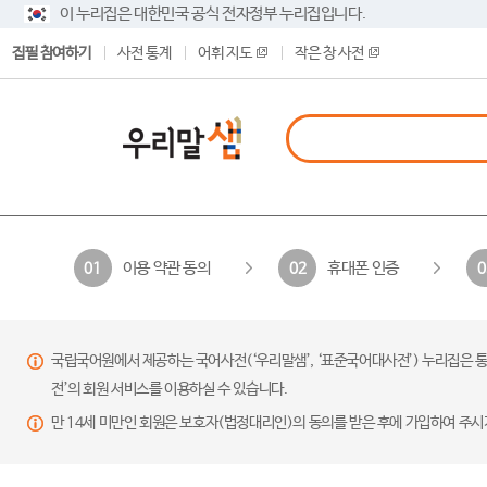
이 누리집은 대한민국 공식 전자정부 누리집입니다.
집필 참여하기
사전 통계
어휘 지도
작은 창 사전
이용 약관 동의
휴대폰 인증
01
02
0
국립국어원에서 제공하는 국어사전(‘우리말샘’, ‘표준국어대사전’) 누리집은 통
전’의 회원 서비스를 이용하실 수 있습니다.
만 14세 미만인 회원은 보호자(법정대리인)의 동의를 받은 후에 가입하여 주시