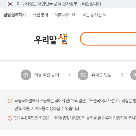
이 누리집은 대한민국 공식 전자정부 누리집입니다.
집필 참여하기
사전 통계
어휘 지도
작은 창 사전
이용 약관 동의
휴대폰 인증
01
02
0
국립국어원에서 제공하는 국어사전(‘우리말샘’, ‘표준국어대사전’) 누리집은 통
전’의 회원 서비스를 이용하실 수 있습니다.
만 14세 미만인 회원은 보호자(법정대리인)의 동의를 받은 후에 가입하여 주시