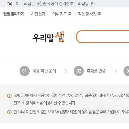
이 누리집은 대한민국 공식 전자정부 누리집입니다.
집필 참여하기
사전 통계
어휘 지도
작은 창 사전
이용 약관 동의
휴대폰 인증
01
02
0
국립국어원에서 제공하는 국어사전(‘우리말샘’, ‘표준국어대사전’) 누리집은 통
전’의 회원 서비스를 이용하실 수 있습니다.
만 14세 미만인 회원은 보호자(법정대리인)의 동의를 받은 후에 가입하여 주시