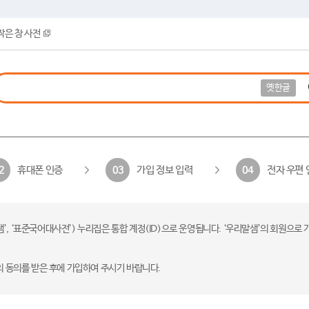
작은 창 사전
옛한글
휴대폰 인증
가입 정보 입력
전자 우편 
2
03
04
 ‘표준국어대사전’) 누리집은 통합 계정(ID)으로 운영됩니다. ‘우리말샘’의 회원으로 
의 동의를 받은 후에 가입하여 주시기 바랍니다.