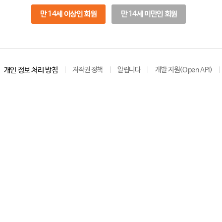
만 14세 이상인 회원
만 14세 미만인 회원
개인 정보 처리 방침
저작권 정책
알립니다
개발 지원(Open API)