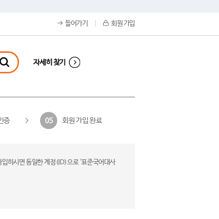
들어가기
회원 가입
자세히 찾기
인증
회원 가입 완료
05
가입하시면 동일한 계정(ID)으로 ‘표준국어대사