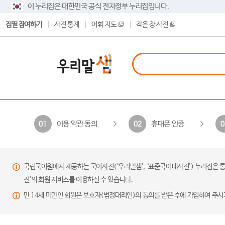
이 누리집은 대한민국 공식 전자정부 누리집입니다.
집필 참여하기
사전 통계
어휘 지도
작은 창 사전
이용 약관 동의
휴대폰 인증
01
02
0
국립국어원에서 제공하는 국어사전(‘우리말샘’, ‘표준국어대사전’) 누리집은 통
전’의 회원 서비스를 이용하실 수 있습니다.
만 14세 미만인 회원은 보호자(법정대리인)의 동의를 받은 후에 가입하여 주시